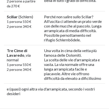
bella in tutti i gradi di difficoltà.
2 persone a partire
da 270 €
Sciliar
(Schlern)
Perché non salire sullo Sciliar?
All'uscita ci attende un prato verde
1 persona 550 €
con delle mucche al pascolo. Lunga
2 persone 340 €
arrampicata di media difficoltà.
Possibile pernottamento nel
rifugio Schlernbödele.
Tre Cime di
Una volta in cima della vetta più
Lavaredo
, via
famosa delle Dolomiti.
normal
La scelta delle vie d'arrampicata e
vasta. La via normale offre una
1 persona 550 €
lunga arrampicata facile e
2 persone 340 €
piacavole. Altre vie offrono
difficoltà da elevato a dificilissimo
e (quasi) ogni altra via d'arrampicata, secondo i vostri
desideri