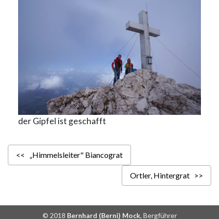
der Gipfel ist geschafft
<< „Himmelsleiter" Biancograt
Ortler, Hintergrat >>
© 2018
Bernhard (Berni) Mock
, Bergführer